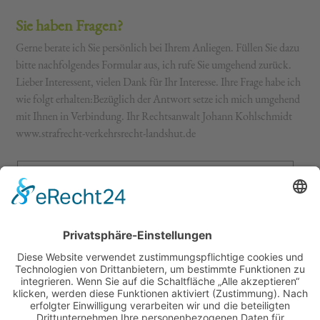
Sie haben Fragen?
Gerne berate ich Sie persönlich bei Ihrem Anliegen. Füllen Sie dazu
bitte nachfolgendes Formular aus, ich rufe Sie umgehend zurück.
Lieber Interessent, vielen Dank für Ihr Interesse. Ihre Frage habe ich
wie folgt erhalten:Bezüglich der Antwort setze ich mich umgehend
mit Ihnen in Verbindung. Ihr Rechtsanwalt Johann Kohlschmidt
www.strafrecht-verkehrsrecht-landshut.de